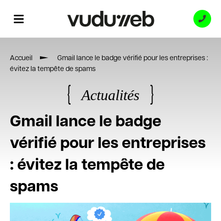
Accueil
Gmail lance le badge vérifié pour les entreprises :
Contact
évitez la tempête de spams
Actualités
Expertises
Gmail lance le badge
vérifié pour les entreprises
Références
: évitez la tempête de
spams
4 MAI 2023
|
SEBASTIEN VALLAT
Ressources