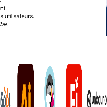
.
nt.
 utilisateurs.
ibe
.