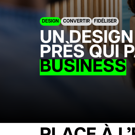
DESIGN
CONVERTIR
FIDÉLISER
UN DESIGN
PRÈS QUI 
BUSINESS
PLACE À L