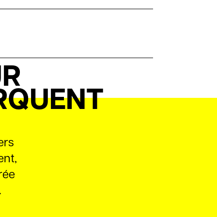
UR
ARQUENT
ers
ent,
rée
.