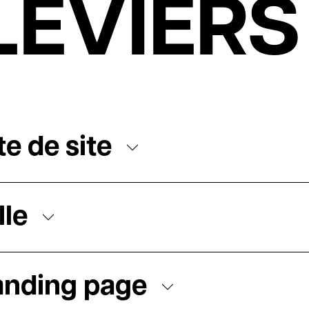
LEVIERS
te de site
lle
anding page