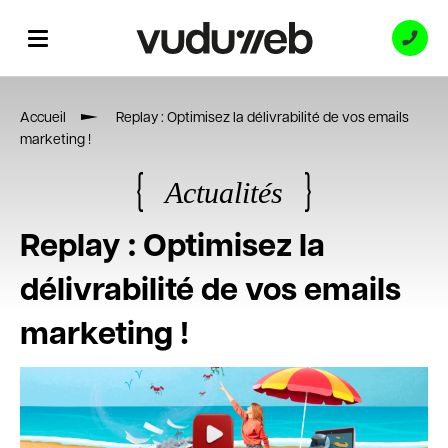
Accueil
Replay : Optimisez la délivrabilité de vos emails
Contact
marketing !
Actualités
Expertises
Replay : Optimisez la
délivrabilité de vos emails
Références
marketing !
11 DÉCEMBRE 2023
|
SEBASTIEN VALLAT
Ressources